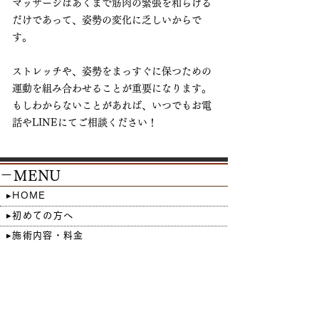
マッサージはあくまで筋肉の緊張を和らげる
だけであって、姿勢の変化に乏しいからで
す。
ストレッチや、姿勢をまっすぐに保つための
運動を組み合わせることが重要になります。
もしわからないことがあれば、いつでもお電
話やLINEにてご相談ください！
－MENU
▸HOME
▸初めての方へ
▸施術内容・料金
▸スタッフ紹介
▸院情報・アクセス
▸ご予約・お問合せ
▸お客様の声