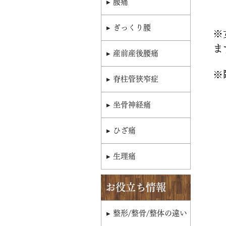
▸ 腰痛
▸ ぎっくり腰
※
ま
▸ 産前産後腰痛
​
▸ 脊柱管狭窄症
▸ 坐骨神経痛
▸ ひざ痛
▸ 生理痛
お役立ち情報
▸ 整形/整骨/整体の違い