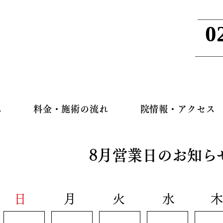
」
駐車場完備
0
土日祝も営業
へ
料金・施術の流れ
院情報・アクセス
8月営業日のお知ら
日
月
​火
水
木